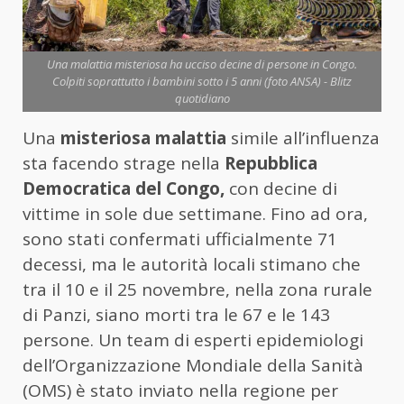
Una malattia misteriosa ha ucciso decine di persone in Congo.
Colpiti soprattutto i bambini sotto i 5 anni (foto ANSA) - Blitz
quotidiano
Una
misteriosa malattia
simile all’influenza
sta facendo strage nella
Repubblica
Democratica del Congo,
con decine di
vittime in sole due settimane. Fino ad ora,
sono stati confermati ufficialmente 71
decessi, ma le autorità locali stimano che
tra il 10 e il 25 novembre, nella zona rurale
di Panzi, siano morti tra le 67 e le 143
persone. Un team di esperti epidemiologi
dell’Organizzazione Mondiale della Sanità
(OMS) è stato inviato nella regione per