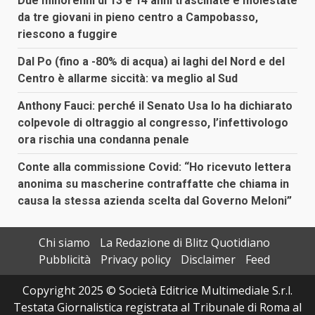
Due minorenni di 13 e 14 anni trascinate e molestate
da tre giovani in pieno centro a Campobasso,
riescono a fuggire
Dal Po (fino a -80% di acqua) ai laghi del Nord e del
Centro è allarme siccità: va meglio al Sud
Anthony Fauci: perché il Senato Usa lo ha dichiarato
colpevole di oltraggio al congresso, l’infettivologo
ora rischia una condanna penale
Conte alla commissione Covid: “Ho ricevuto lettera
anonima su mascherine contraffatte che chiama in
causa la stessa azienda scelta dal Governo Meloni”
Chi siamo
La Redazione di Blitz Quotidiano
Pubblicità
Privacy policy
Disclaimer
Feed
Copyright 2025 © Società Editrice Multimediale S.r.l.
Testata Giornalistica registrata al Tribunale di Roma al