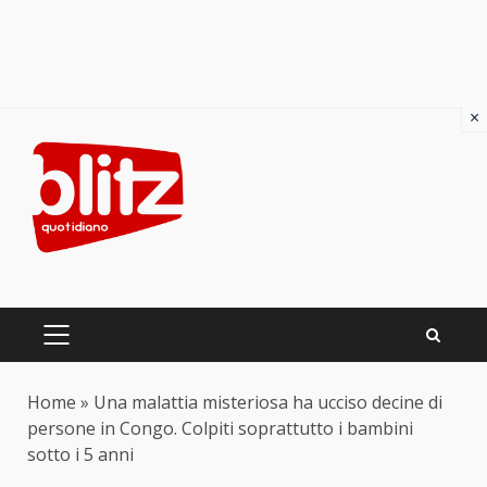
×
Skip
to
content
PRIMARY
MENU
Home
»
Una malattia misteriosa ha ucciso decine di
persone in Congo. Colpiti soprattutto i bambini
sotto i 5 anni