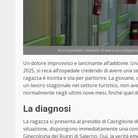
Va in ospedale credendo di avere una indigesti
Un dolore improvviso e lancinante all’addome. Un
2025, si reca all’ospedale credendo di avere una s
ragazza è incinta e sta per partorire. La giovane, 
un lavoro stagionale nel settore turistico, non av
normalmente negli ultimi nove mesi, finché quel d
La diagnosi
La ragazza si presenta al presidio di Castiglione di
situazione, dispongono immediatamente una consul
Ginecologia del Ruggi di Salerno. Qui, la verità em