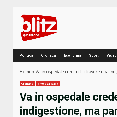
Skip
to
content
Politica
Cronaca
Economia
Sport
Video
Home
»
Va in ospedale credendo di avere una ind
Cronaca
Cronaca Italia
Va in ospedale cred
indigestione, ma pa