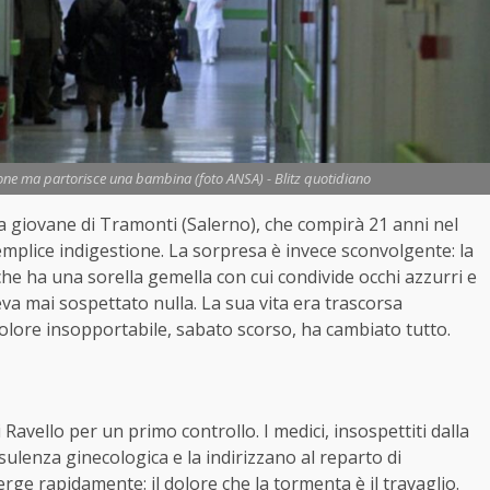
one ma partorisce una bambina (foto ANSA) - Blitz quotidiano
a giovane di Tramonti (Salerno), che compirà 21 anni nel
emplice indigestione. La sorpresa è invece sconvolgente: la
che ha una sorella gemella con cui condivide occhi azzurri e
eva mai sospettato nulla. La sua vita era trascorsa
olore insopportabile, sabato scorso, ha cambiato tutto.
 Ravello per un primo controllo. I medici, insospettiti dalla
enza ginecologica e la indirizzano al reparto di
erge rapidamente: il dolore che la tormenta è il travaglio.