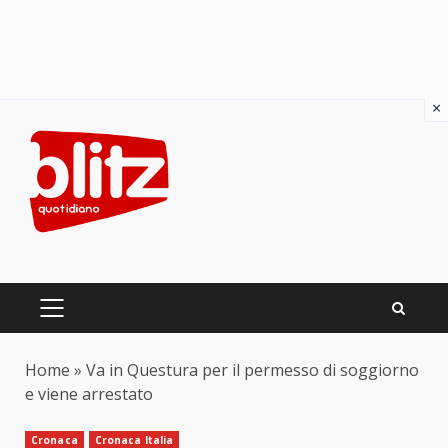
×
Skip
to
content
PRIMARY
MENU
Home
»
Va in Questura per il permesso di soggiorno
e viene arrestato
Cronaca
Cronaca Italia