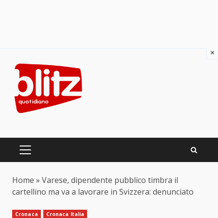
×
Skip
to
content
PRIMARY
MENU
Home
»
Varese, dipendente pubblico timbra il
cartellino ma va a lavorare in Svizzera: denunciato
Cronaca
Cronaca Italia