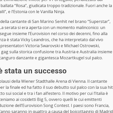
ballata “Rosa”, giudicata troppo tradizionale. Fuori anche la
li”, e l’Estonia con le Vanilla Ninja.
ella cantante di San Marino Senhit nel brano “Superstar”,
 La serata si era aperta con un momento malinconico: un
segue insieme l’Eurovision nel corso dei decenni, fino alla
za è stata Vicky Leandros, che ha interpretato dal vivo
i presentatori Victoria Swarovski e Michael Ostrowski,
a gag sulla storica confusione tra Austria e Australia insieme
i canguro danzante e gigantesca Mozartkugel sul palco.
 è stata un successo
plausi della Wiener Stadthalle Arena di Vienna. Il cantante
er la finale ed ha fatto il suo debutto sul palco con la sua hit
ui social e tra i fan all’estero. Il motivo per cui l’Italia è
rteniamo ai cosidetti Big 5, ovvero quelli le cui emittenti
zione dell’Eurovision Song Contest. I paesi sono Francia,
’anno saranno in quattro a causa del boicottaggio di Madrid