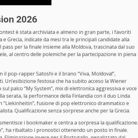
sion 2026
test è stata archiviata e almeno in gran parte, i favoriti
a e Grecia, indicate da mesi tra le principali candidate alla
il pass per la finale insieme alla Moldova, trascinata dal suo
e, al centro delle polemiche per la partecipazione in piena
n il pop-rapper Satoshi e il brano “Viva, Moldova!”,
. Un’esibizione festosa che ha subito acceso la Wiener
o sul palco “My System”, mix di elettronica aggressiva e voce
la serata, la performance della Finlandia con il duo Linda
“Liekinheitin”, fusione di pop elettronico drammatico e
malista. Qualificazione senza sorprese anche per la Grecia.
, smentisce i bookmaker e centra a sorpresa la qualificazione.
, ha ribaltato i pronostici ottenendo un posto in finale.
. Eliminazione invece per il Portogallo, penalizzato dal