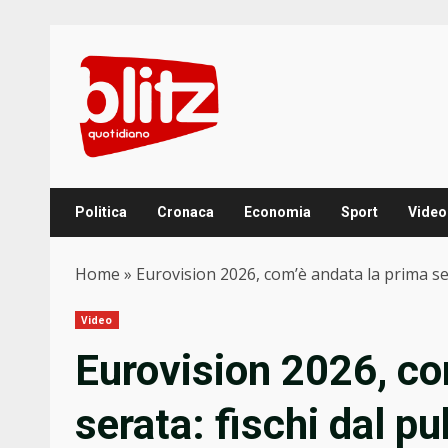
Skip
to
content
Politica
Cronaca
Economia
Sport
Video
Home
»
Eurovision 2026, com’è andata la prima ser
Video
Eurovision 2026, co
serata: fischi dal p