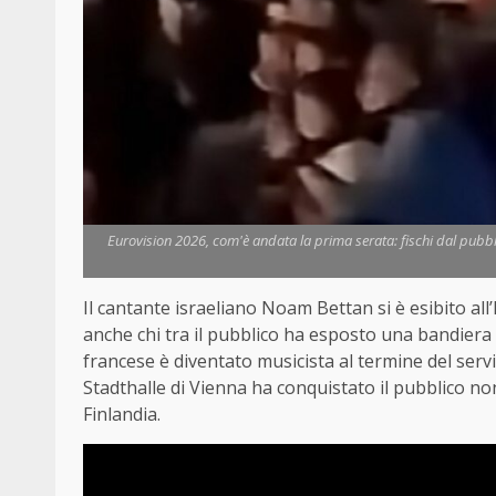
Eurovision 2026, com'è andata la prima serata: fischi dal pubblic
Il cantante israeliano Noam Bettan si è esibito all’
anche chi tra il pubblico ha esposto una bandiera d
francese è diventato musicista al termine del servi
Stadthalle di Vienna ha conquistato il pubblico non
Finlandia.