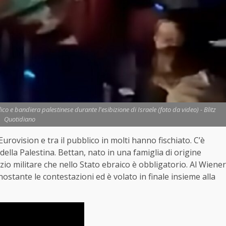
o e bandiera palestinese durante l'esibizione di Israele (foto da video) - Blitz
Quotidiano
Eurovision e tra il pubblico in molti hanno fischiato. C’è
ella Palestina. Bettan, nato in una famiglia di origine
zio militare che nello Stato ebraico è obbligatorio. Al Wiener
ostante le contestazioni ed è volato in finale insieme alla