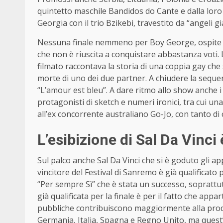
quintetto maschile Bandidos do Cante e dalla loro 
Georgia con il trio Bzikebi, travestito da “angeli gial
Nessuna finale nemmeno per Boy George, ospite d
che non è riuscita a conquistare abbastanza voti.
filmato raccontava la storia di una coppia gay che 
morte di uno dei due partner. A chiudere la sequen
“L’amour est bleu”. A dare ritmo allo show anche 
protagonisti di sketch e numeri ironici, tra cui un
all’ex concorrente australiano Go-Jo, con tanto d
L’esibizione di Sal Da Vinci
Sul palco anche Sal Da Vinci che si è goduto gli ap
vincitore del Festival di Sanremo è già qualificato p
“Per sempre Sì” che è stata un successo, soprattutto s
già qualificata per la finale è per il fatto che appa
pubbliche contribuiscono maggiormente alla produ
Germania, Italia, Spagna e Regno Unito, ma quest