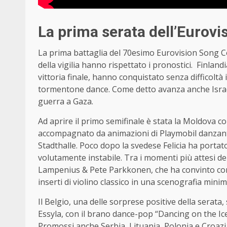
La prima serata dell’Eurovi
La prima battaglia del 70esimo Eurovision Song Con
della vigilia hanno rispettato i pronostici. Finlandi
vittoria finale, hanno conquistato senza difficoltà 
tormentone dance. Come detto avanza anche Israel
guerra a Gaza.
Ad aprire il primo semifinale è stata la Moldova co
accompagnato da animazioni di Playmobil danzanti
Stadthalle. Poco dopo la svedese Felicia ha portat
volutamente instabile. Tra i momenti più attesi del
Lampenius & Pete Parkkonen, che ha convinto con 
inserti di violino classico in una scenografia mini
Il Belgio, una delle sorprese positive della serata
Essyla, con il brano dance-pop “Dancing on the Ice”
Promossi anche Serbia, Lituania, Polonia e Croazia