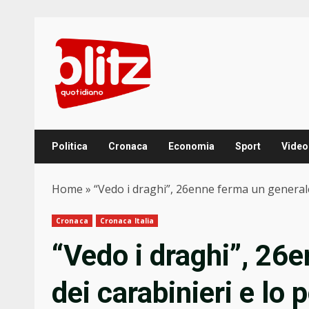
Skip
to
content
Politica
Cronaca
Economia
Sport
Video
Home
»
“Vedo i draghi”, 26enne ferma un generale d
Cronaca
Cronaca Italia
“Vedo i draghi”, 26
dei carabinieri e lo 