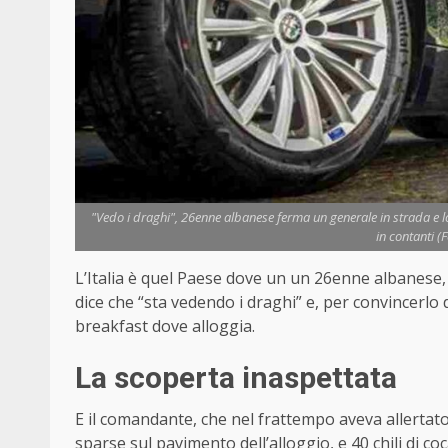
"Vedo i draghi", 26enne albanese ferma un generale in strada e lo
in contanti (
L’Italia è quel Paese dove un un 26enne albanese, s
dice che “sta vedendo i draghi” e, per convincerlo
breakfast dove alloggia.
La scoperta inaspettata
E il comandante, che nel frattempo aveva allertato
sparse sul pavimento dell’alloggio, e 40 chili di coc