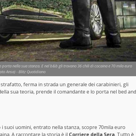
 porta nella sua stanza. E nel b&b gli trovano 36 chili di cocaina e 70 mila euro
Foto Ansa) - Blitz Quotidiano
trafatto, ferma in strada un generale dei carabinieri, gli
 della sua teoria, prende il comandante e lo porta nel bed an
 i suoi uomini, entrato nella stanza, scopre 70mila euro
aina. A raccontare la storia è il
Corriere della Sera
. Tutto è