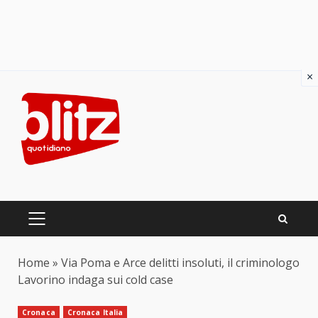
×
Skip
to
content
PRIMARY
MENU
Home
»
Via Poma e Arce delitti insoluti, il criminologo
Lavorino indaga sui cold case
Cronaca
Cronaca Italia