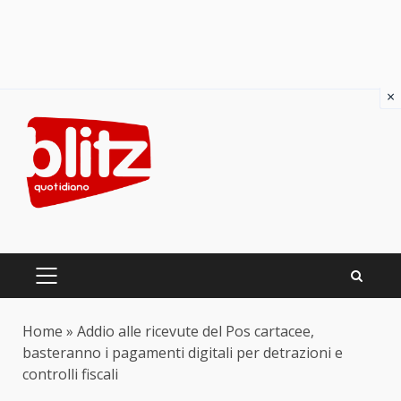
×
Skip
to
content
PRIMARY
MENU
Home
»
Addio alle ricevute del Pos cartacee,
basteranno i pagamenti digitali per detrazioni e
controlli fiscali