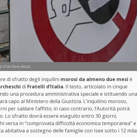
to d'archivio Ansa)
e di sfratto degli inquilini
morosi da almeno due mesi
è
rcheschi
di
Fratelli d’Italia
. Il testo, articolato in cinque
ducendo una procedura amministrativa speciale e istituendo un
arà capo al Ministero della Giustizia. L’inquilino moroso,
i per saldare l’affitto; in caso contrario, l’Autorità potrà
cio. Lo sfratto dovrà essere eseguito entro 30 giorni,
chi versa in “comprovata difficoltà economica temporanea” e
 abitativa a sostegno delle famiglie con Isee sotto i 12 mila