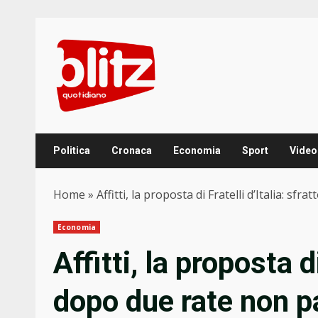
Skip
to
content
Politica
Cronaca
Economia
Sport
Video
Home
»
Affitti, la proposta di Fratelli d’Italia: sf
Economia
Affitti, la proposta di
dopo due rate non pa