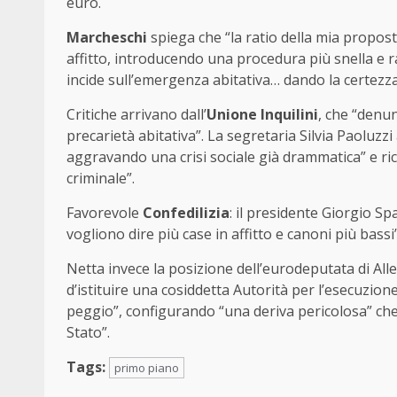
euro.
Marcheschi
spiega che “la ratio della mia proposta
affitto, introducendo una procedura più snella e r
incide sull’emergenza abitativa… dando la certezza 
Critiche arrivano dall’
Unione Inquilini
, che “denun
precarietà abitativa”. La segretaria Silvia Paoluzzi
aggravando una crisi sociale già drammatica” e ric
criminale”.
Favorevole
Confedilizia
: il presidente Giorgio Sp
vogliono dire più case in affitto e canoni più bassi”
Netta invece la posizione dell’eurodeputata di Alle
d’istituire una cosiddetta Autorità per l’esecuzion
peggio”, configurando “una deriva pericolosa” che m
Stato”.
Tags:
primo piano