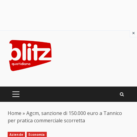
×
Skip
to
content
PRIMARY
MENU
Home
»
Agcm, sanzione di 150.000 euro a Tannico
per pratica commerciale scorretta
Aziende
Economia