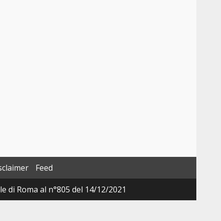
sclaimer
Feed
ale di Roma al n°805 del 14/12/2021