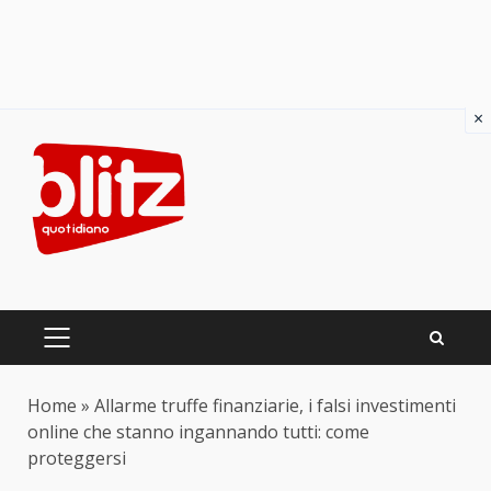
×
Skip
to
content
PRIMARY
MENU
Home
»
Allarme truffe finanziarie, i falsi investimenti
online che stanno ingannando tutti: come
proteggersi