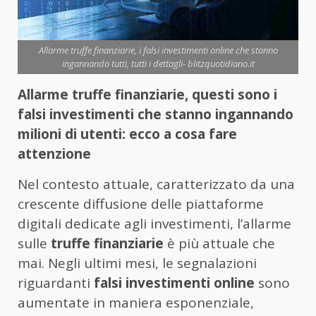
Allarme truffe finanziarie, i falsi investimenti online che stanno
ingannando tutti, tutti i dettagli- blitzquotidiano.it
Allarme truffe finanziarie, questi sono i
falsi investimenti che stanno ingannando
milioni di utenti: ecco a cosa fare
attenzione
Nel contesto attuale, caratterizzato da una
crescente diffusione delle piattaforme
digitali dedicate agli investimenti, l’allarme
sulle
truffe finanziarie
è più attuale che
mai. Negli ultimi mesi, le segnalazioni
riguardanti
falsi investimenti online
sono
aumentate in maniera esponenziale,