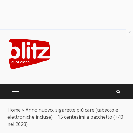
×
Skip
to
content
PRIMARY
MENU
Home
»
Anno nuovo, sigarette più care (tabacco e
elettroniche incluse): +15 centesimi a pacchetto (+40
nel 2028)