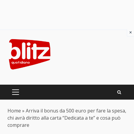
×
Skip
to
content
PRIMARY
MENU
Home
»
Arriva il bonus da 500 euro per fare la spesa,
chi avrà diritto alla carta “Dedicata a te” e cosa può
comprare