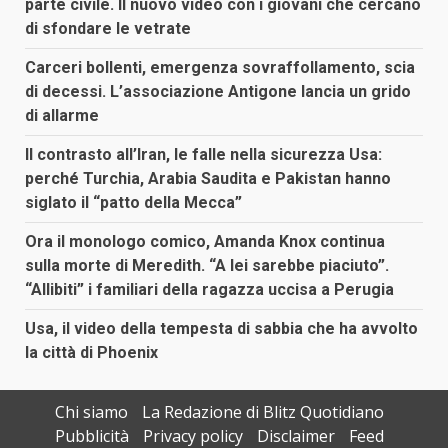
parte civile. Il nuovo video con i giovani che cercano
di sfondare le vetrate
Carceri bollenti, emergenza sovraffollamento, scia
di decessi. L’associazione Antigone lancia un grido
di allarme
Il contrasto all’Iran, le falle nella sicurezza Usa:
perché Turchia, Arabia Saudita e Pakistan hanno
siglato il “patto della Mecca”
Ora il monologo comico, Amanda Knox continua
sulla morte di Meredith. “A lei sarebbe piaciuto”.
“Allibiti” i familiari della ragazza uccisa a Perugia
Usa, il video della tempesta di sabbia che ha avvolto
la città di Phoenix
Chi siamo
La Redazione di Blitz Quotidiano
Pubblicità
Privacy policy
Disclaimer
Feed