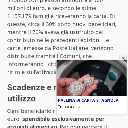
Il fondo complessivo ammonta a 500
milioni di euro, e secondo le stime
1.157.179 famiglie riceveranno la carta. Di
queste, circa il 30% sono nuovi beneficiari,
mentre il 70% aveva già usufruito del
contributo nelle precedenti edizioni. Le
carte, emesse da Poste Italiane, vengono
distribuite tramite i Comuni, che
informeranno i cittadini selezionati sul
ritiro e sull’attivazione.
Scadenze e modalità di
utilizzo
PALLINA DI CARTA STAGNOLA
Trucco a casa
Ogni beneficiario riceverà un credito di 500
euro,
spendibile esclusivamente per
acquisti alimentari
. Per non perdere il