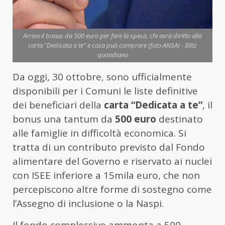
Arriva il bonus da 500 euro per fare la spesa, chi avrà diritto alla
carta "Dedicata a te" e cosa può comprare (foto ANSA) - Blitz
quotidiano
Da oggi, 30 ottobre, sono ufficialmente
disponibili per i Comuni le liste definitive
dei beneficiari della
carta “Dedicata a te”
, il
bonus una tantum da
500 euro
destinato
alle famiglie in difficoltà economica. Si
tratta di un contributo previsto dal Fondo
alimentare del Governo e riservato ai nuclei
con ISEE inferiore a 15mila euro, che non
percepiscono altre forme di sostegno come
l’Assegno di inclusione o la Naspi.