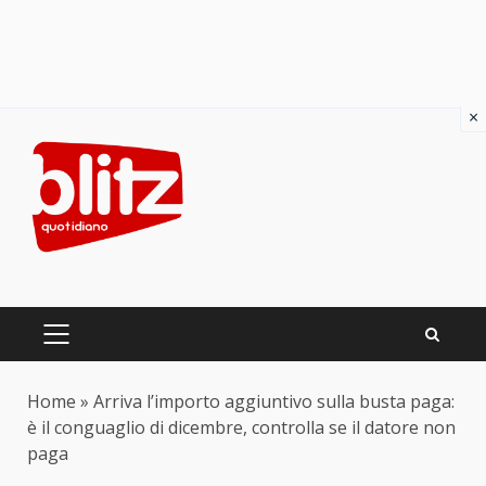
×
Skip
to
content
PRIMARY
MENU
Home
»
Arriva l’importo aggiuntivo sulla busta paga:
è il conguaglio di dicembre, controlla se il datore non
paga