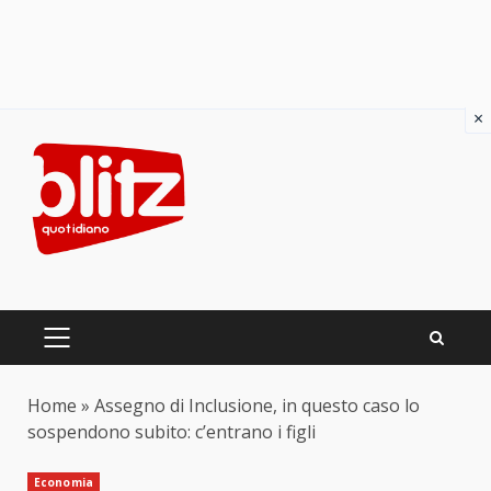
×
Skip
to
content
PRIMARY
MENU
Home
»
Assegno di Inclusione, in questo caso lo
sospendono subito: c’entrano i figli
Economia