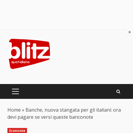
×
Skip
to
content
PRIMARY
MENU
Home
»
Banche, nuova stangata per gli italiani: ora
devi pagare se versi queste banconote
Economia