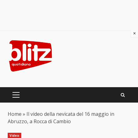
×
Skip
to
content
PRIMARY
MENU
Home
»
Il video della nevicata del 16 maggio in
Abruzzo, a Rocca di Cambio
Video