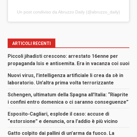
Un post condiviso da Abruzzo Daily (@abruzzo_daily)
ARTICOLI RECENTI
Piccoli jihadisti crescono: arrestato 16enne per
propaganda Isis e antisemita. Era in vacanza coi suoi
Nuovi virus, l’intelligenza artificiale li crea da sè in
laboratorio. Un’altra prima volta terrorizzante
Schengen, ultimatum della Spagna all’Italia: “Riaprite
i confini entro domenica o ci saranno conseguenze”
Esposito-Cagliari, esplode il caso: accuse di
“estorsione” e denuncia, ora l’addio è più vicino
Gatto colpito dai pallini di un’arma da fuoco. La