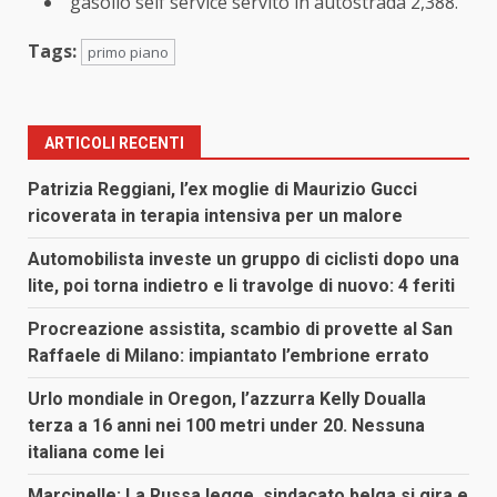
gasolio self service servito in autostrada 2,388.
Tags:
primo piano
ARTICOLI RECENTI
Patrizia Reggiani, l’ex moglie di Maurizio Gucci
ricoverata in terapia intensiva per un malore
Automobilista investe un gruppo di ciclisti dopo una
lite, poi torna indietro e li travolge di nuovo: 4 feriti
Procreazione assistita, scambio di provette al San
Raffaele di Milano: impiantato l’embrione errato
Urlo mondiale in Oregon, l’azzurra Kelly Doualla
terza a 16 anni nei 100 metri under 20. Nessuna
italiana come lei
Marcinelle: La Russa legge, sindacato belga si gira e