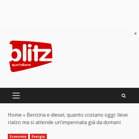
×
Skip
to
content
PRIMARY
MENU
Home
»
Benzina e diesel, quanto costano oggi: lieve
rialzo ma si attende un’impennata già da domani
Economia
Energia