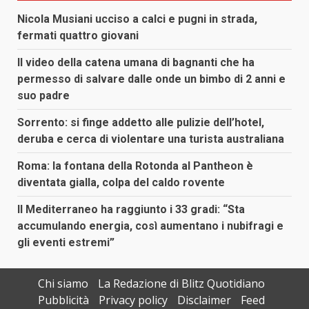
Nicola Musiani ucciso a calci e pugni in strada,
fermati quattro giovani
Il video della catena umana di bagnanti che ha
permesso di salvare dalle onde un bimbo di 2 anni e
suo padre
Sorrento: si finge addetto alle pulizie dell’hotel,
deruba e cerca di violentare una turista australiana
Roma: la fontana della Rotonda al Pantheon è
diventata gialla, colpa del caldo rovente
Il Mediterraneo ha raggiunto i 33 gradi: “Sta
accumulando energia, così aumentano i nubifragi e
gli eventi estremi”
Chi siamo
La Redazione di Blitz Quotidiano
Pubblicità
Privacy policy
Disclaimer
Feed