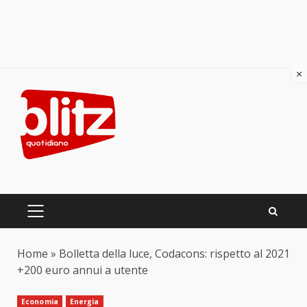
×
Skip
to
content
PRIMARY
MENU
Home
»
Bolletta della luce, Codacons: rispetto al 2021
+200 euro annui a utente
Economia
Energia