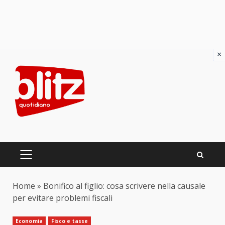
×
Skip
to
content
PRIMARY
MENU
Home
»
Bonifico al figlio: cosa scrivere nella causale
per evitare problemi fiscali
Economia
Fisco e tasse