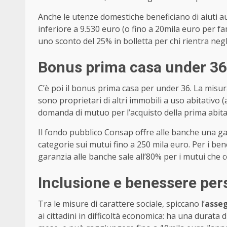
Anche le utenze domestiche beneficiano di aiuti au
inferiore a 9.530 euro (o fino a 20mila euro per fam
uno sconto del 25% in bolletta per chi rientra negli 
Bonus prima casa under 36
C’è poi il bonus prima casa per under 36. La misura 
sono proprietari di altri immobili a uso abitativo
domanda di mutuo per l’acquisto della prima abita
Il fondo pubblico Consap offre alle banche una gar
categorie sui mutui fino a 250 mila euro. Per i bene
garanzia alle banche sale all’80% per i mutui che 
Inclusione e benessere per
Tra le misure di carattere sociale, spiccano l’
asseg
ai cittadini in difficoltà economica: ha una durata