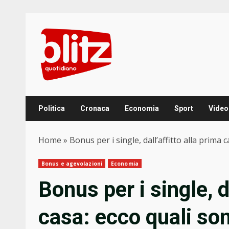
Skip
to
content
Politica
Cronaca
Economia
Sport
Video
Home
»
Bonus per i single, dall’affitto alla prima 
Bonus e agevolazioni
Economia
Bonus per i single, d
casa: ecco quali so