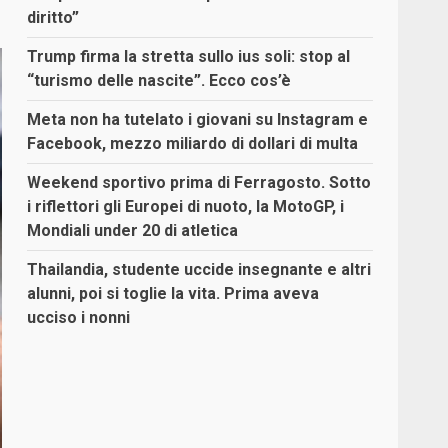
diritto”
Trump firma la stretta sullo ius soli: stop al
“turismo delle nascite”. Ecco cos’è
Meta non ha tutelato i giovani su Instagram e
Facebook, mezzo miliardo di dollari di multa
Weekend sportivo prima di Ferragosto. Sotto
i riflettori gli Europei di nuoto, la MotoGP, i
Mondiali under 20 di atletica
Thailandia, studente uccide insegnante e altri
alunni, poi si toglie la vita. Prima aveva
ucciso i nonni