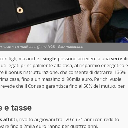
ima casa: ecco quali sono (foto ANSA) - Blitz quotidiano
 con figli, ma anche i
single
possono accedere a una
serie di
 aiuti legati principalmente alla casa, al risparmio energetico e
c’è il bonus ristrutturazione, che consente di detrarre il 36%
 prima casa, fino a un massimo di 96mila euro. Per chi vuole
prevede che il Consap garantisca fino al 50% del mutuo, per
e e tasse
 affitti
, rivolto ai giovani tra i 20 e i 31 anni con reddito
vare fino a 2mila euro l’anno per quattro anni.