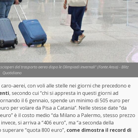
cioperi del trasporto aereo dopo le Olimpiadi invernali" (Fonte Ansa) - Blitz
Quotidiano
 caro-aerei, con voli alle stelle nei giorni che precedono e
enti
, secondo cui “chi si appresta in questi giorni ad
 tornando il 6 gennaio, spende un minimo di 505 euro per
uro per volare da Pisa a Catania”. Nelle stesse date “da
euro” è il costo medio “da Milano a Palermo, stesso prezzo
invece, si arriva a “406 euro”, ma “a seconda della
no superare “quota 800 euro”,
come dimostra il record di