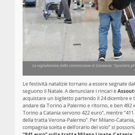
La segnalazione della commissione di Garanzia: "Spostare gli s
Le festività natalizie tornano a essere segnate dal
seguono il Natale. A denunciare i rincari è
Assout
acquistare un biglietto partendo il 24 dicembre e
andare da Torino a Palermo e ritorno, e ben 492 e
Torino a Catania servono 422 euro”, mentre “411 
della tratta Verona-Palermo”. Per Milano-Catania, 
compagnia scelta e dell’orario del volo” si posso
“841 euro” sulla tratta Milano Linate-Catania.