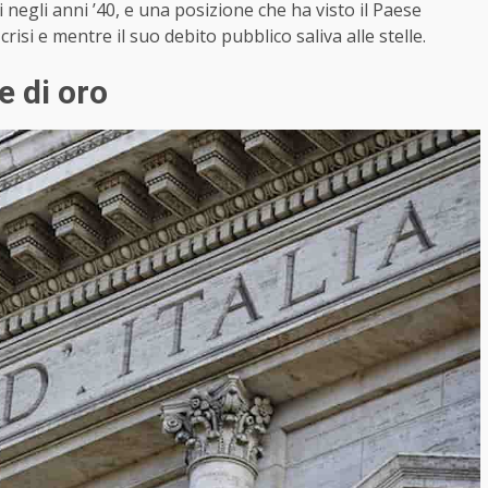
 negli anni ’40, e una posizione che ha visto il Paese
crisi e mentre il suo debito pubblico saliva alle stelle.
e di oro