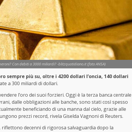
aperoni? Con debiti a 3000 miliardi? -blitzquotidiano.it (foto ANSA)
oro sempre più su, oltre i 4200 dollari l’oncia, 140 dollari
te a 300 miliardi di dollari.
vendere l’oro dei suoi forzieri. Oggi è la terza banca centrale
ovrani, dalle obbligazioni alle banche, sono stati così spesso
attualmente beneficiando di una manna dal cielo, grazie alle
iungono prezzi record, rivela Giselda Vagnoni di Reuters.
, riflettono decenni di rigorosa salvaguardia dopo la