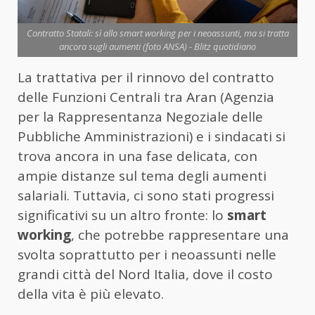
Contratto Statali: sì allo smart working per i neoassunti, ma si tratta
ancora sugli aumenti (foto ANSA) - Blitz quotidiano
La trattativa per il rinnovo del contratto
delle Funzioni Centrali tra Aran (Agenzia
per la Rappresentanza Negoziale delle
Pubbliche Amministrazioni) e i sindacati si
trova ancora in una fase delicata, con
ampie distanze sul tema degli aumenti
salariali. Tuttavia, ci sono stati progressi
significativi su un altro fronte: lo
smart
working
, che potrebbe rappresentare una
svolta soprattutto per i neoassunti nelle
grandi città del Nord Italia, dove il costo
della vita è più elevato.