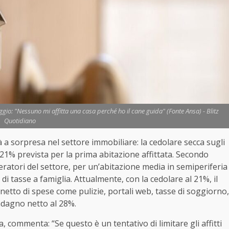
oggio: "Nessuno mi affitta una casa perché ho il cane guida" (Fonte Ansa) - Blitz
Quotidiano
a sorpresa nel settore immobiliare: la cedolare secca sugli
l 21% prevista per la prima abitazione affittata. Secondo
ratori del settore, per un’abitazione media in semiperiferia
di tasse a famiglia. Attualmente, con la cedolare al 21%, il
l netto di spese come pulizie, portali web, tasse di soggiorno,
adagno netto al 28%.
a, commenta: “Se questo è un tentativo di limitare gli affitti