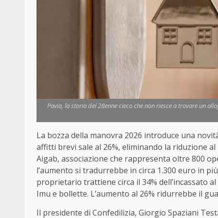
Pavia, la storia del 28enne cieco che non riesce a trovare un all
La bozza della manovra 2026 introduce una novità 
affitti brevi sale al 26%, eliminando la riduzione a
Aigab, associazione che rappresenta oltre 800 ope
l’aumento si tradurrebbe in circa 1.300 euro in più 
proprietario trattiene circa il 34% dell’incassato a
Imu e bollette. L’aumento al 26% ridurrebbe il gu
Il presidente di Confedilizia, Giorgio Spaziani Test