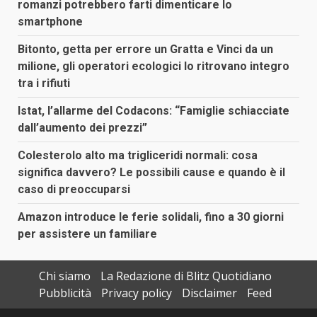
romanzi potrebbero farti dimenticare lo
smartphone
Bitonto, getta per errore un Gratta e Vinci da un
milione, gli operatori ecologici lo ritrovano integro
tra i rifiuti
Istat, l’allarme del Codacons: “Famiglie schiacciate
dall’aumento dei prezzi”
Colesterolo alto ma trigliceridi normali: cosa
significa davvero? Le possibili cause e quando è il
caso di preoccuparsi
Amazon introduce le ferie solidali, fino a 30 giorni
per assistere un familiare
Chi siamo
La Redazione di Blitz Quotidiano
Pubblicità
Privacy policy
Disclaimer
Feed