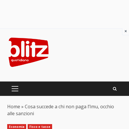
×
Skip
to
content
PRIMARY
MENU
Home
»
Cosa succede a chi non paga l’Imu, occhio
alle sanzioni
Economia
Fisco e tasse