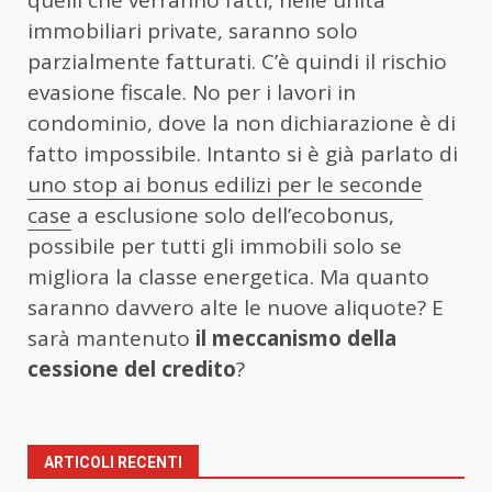
immobiliari private, saranno solo
parzialmente fatturati. C’è quindi il rischio
evasione fiscale. No per i lavori in
condominio, dove la non dichiarazione è di
fatto impossibile. Intanto si è già parlato di
uno stop ai bonus edilizi per le seconde
case
a esclusione solo dell’ecobonus,
possibile per tutti gli immobili solo se
migliora la classe energetica. Ma quanto
saranno davvero alte le nuove aliquote? E
sarà mantenuto
il meccanismo della
cessione del credito
?
ARTICOLI RECENTI