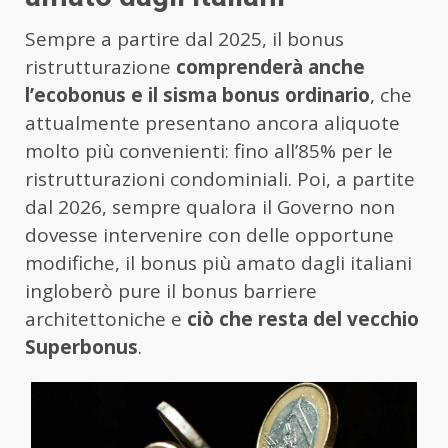
Sempre a partire dal 2025, il bonus
ristrutturazione
comprenderà anche
l’ecobonus e il sisma bonus ordinario
, che
attualmente presentano ancora aliquote
molto più convenienti: fino all’85% per le
ristrutturazioni condominiali. Poi, a partite
dal 2026, sempre qualora il Governo non
dovesse intervenire con delle opportune
modifiche, il bonus più amato dagli italiani
ingloberò pure il bonus barriere
architettoniche e
ciò che resta del vecchio
Superbonus
.