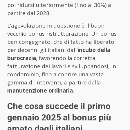
poi ridursi ulteriormente (fino al 30%) a
partire dal 2028.
L’agevolazione in questione è il buon
vecchio bonus ristrutturazione. Un bonus
ben congegnato, che di fatto ha liberato
per decenni gli italiani dall’
incubo della
burocrazia
, favorendo la corretta
fatturazione dei lavori e sviluppandosi, in
condominio, fino a coprire una vasta
gamma di interventi, a partire dalla
manutenzione ordinaria
.
Che cosa succede il primo
gennaio 2025 al bonus più
amato dagli italiani