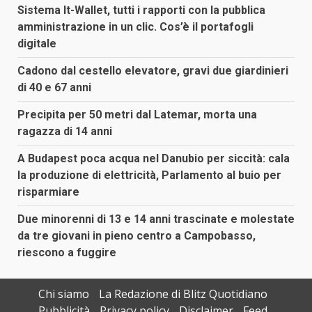
Sistema It-Wallet, tutti i rapporti con la pubblica
amministrazione in un clic. Cos’è il portafogli
digitale
Cadono dal cestello elevatore, gravi due giardinieri
di 40 e 67 anni
Precipita per 50 metri dal Latemar, morta una
ragazza di 14 anni
A Budapest poca acqua nel Danubio per siccità: cala
la produzione di elettricità, Parlamento al buio per
risparmiare
Due minorenni di 13 e 14 anni trascinate e molestate
da tre giovani in pieno centro a Campobasso,
riescono a fuggire
Chi siamo
La Redazione di Blitz Quotidiano
Pubblicità
Privacy policy
Disclaimer
Feed