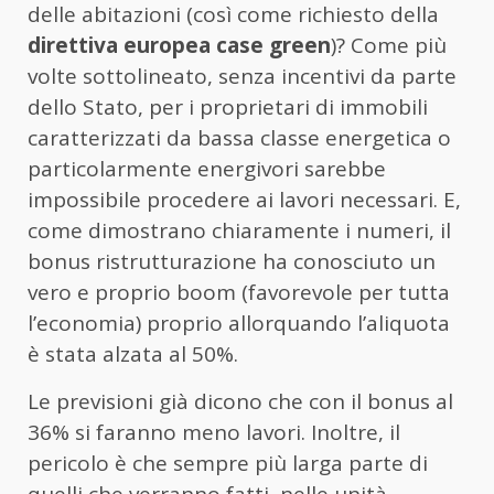
delle abitazioni (così come richiesto della
direttiva europea case green
)? Come più
volte sottolineato, senza incentivi da parte
dello Stato, per i proprietari di immobili
caratterizzati da bassa classe energetica o
particolarmente energivori sarebbe
impossibile procedere ai lavori necessari. E,
come dimostrano chiaramente i numeri, il
bonus ristrutturazione ha conosciuto un
vero e proprio boom (favorevole per tutta
l’economia) proprio allorquando l’aliquota
è stata alzata al 50%.
Le previsioni già dicono che con il bonus al
36% si faranno meno lavori. Inoltre, il
pericolo è che sempre più larga parte di
quelli che verranno fatti, nelle unità