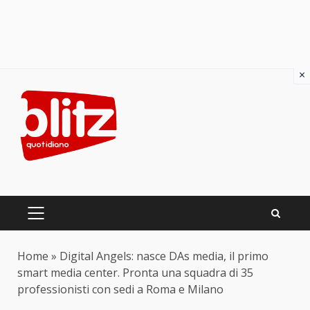
×
Skip
to
content
PRIMARY
MENU
Home
»
Digital Angels: nasce DAs media, il primo
smart media center. Pronta una squadra di 35
professionisti con sedi a Roma e Milano