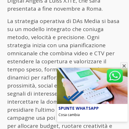
Digital Angels a Luiss X.ITE, che sarà
presentata a fine novembre a Roma.
La strategia operativa di DAs Media si basa
su un modello integrato che coniuga
metodo, velocità e precisione. Ogni
strategia inizia con una pianificazione
omnicanale che combina video e CTV per
estendere la copertura e valorizzare il
tempo speso, formati audio e outdoor
dinamici per rafforzare la memorabilità e la
prossimità, social e influencer per generare
segnali di interesse, search e GEO per
intercettare la domanda e retail media per
SPUNTE WHATSAPP
presidiare l’ultimo miglio. L’attivazione delle
Cosa cambia
campagne usa poi l’intelligenza artificiale
per allocare budget, ruotare creatività e