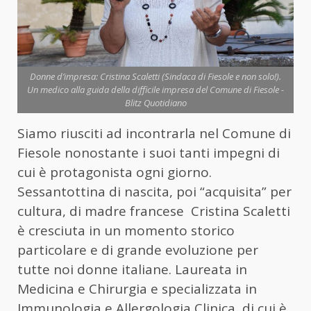
Donne d’impresa: Cristina Scaletti (Sindaca di Fiesole e non solo!).
Un medico alla guida della difficile impresa del Comune di Fiesole -
Blitz Quotidiano
Siamo riusciti ad incontrarla nel Comune di
Fiesole nonostante i suoi tanti impegni di
cui è protagonista ogni giorno.
Sessantottina di nascita, poi “acquisita” per
cultura, di madre francese Cristina Scaletti
è cresciuta in un momento storico
particolare e di grande evoluzione per
tutte noi donne italiane. Laureata in
Medicina e Chirurgia e specializzata in
Immunologia e Allergologia Clinica, di cui è