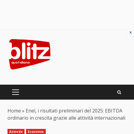
×
Skip
to
content
PRIMARY
MENU
Home
»
Enel, i risultati preliminari del 2025: EBITDA
ordinario in crescita grazie alle attività internazionali
Aziende
Economia