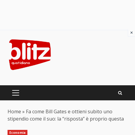
×
Skip
to
content
PRIMARY
MENU
Home
»
Fa come Bill Gates e ottieni subito uno
stipendio come il suo: la “risposta” è proprio questa
Economia