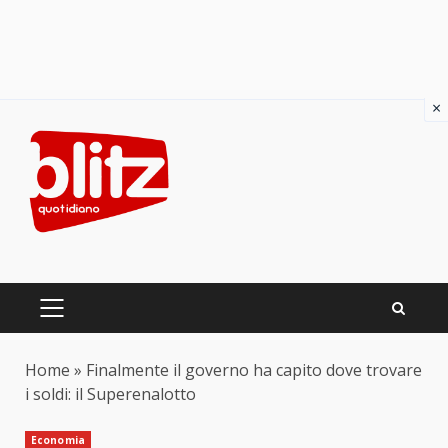
×
Skip
to
content
PRIMARY
MENU
Home
»
Finalmente il governo ha capito dove trovare
i soldi: il Superenalotto
Economia