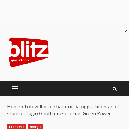
×
Skip
to
content
PRIMARY
MENU
Home
»
Fotovoltaico e batterie da oggi alimentano lo
storico rifugio Gnutti grazie a Enel Green Power
Economia
Energia