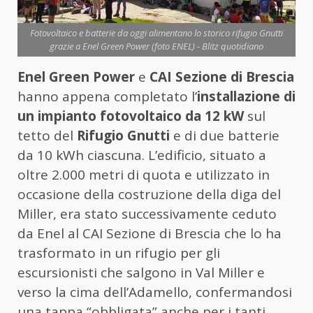
Fotovoltaico e batterie da oggi alimentano lo storico rifugio Gnutti
grazie a Enel Green Power (foto ENEL) - Blitz quotidiano
Enel Green Power
e
CAI Sezione di Brescia
hanno appena completato l’
installazione di
un impianto fotovoltaico da 12 kW
sul
tetto del
Rifugio Gnutti
e di due batterie
da 10 kWh ciascuna. L’edificio, situato a
oltre 2.000 metri di quota e utilizzato in
occasione della costruzione della diga del
Miller, era stato successivamente ceduto
da Enel al CAI Sezione di Brescia che lo ha
trasformato in un rifugio per gli
escursionisti che salgono in Val Miller e
verso la cima dell’Adamello, confermandosi
una tappa “obbligata” anche per i tanti