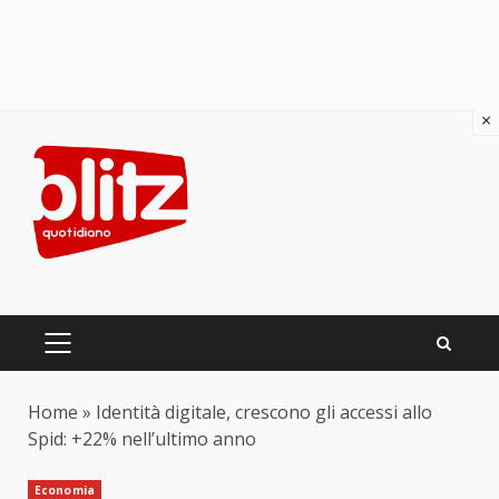
×
Skip
to
content
PRIMARY
MENU
Home
»
Identità digitale, crescono gli accessi allo
Spid: +22% nell’ultimo anno
Economia