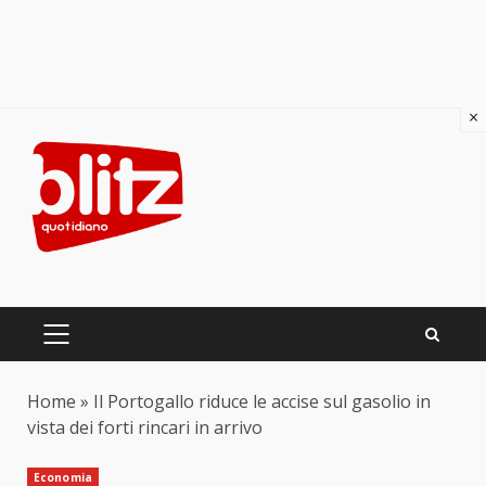
×
Skip
to
content
PRIMARY
MENU
Home
»
Il Portogallo riduce le accise sul gasolio in
vista dei forti rincari in arrivo
Economia