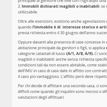
principale al genitore che vive con i figli dopo un
2.
Immobili dichiarati inagibili o inabitabili
: se
utilizzabile.
Oltre alle esenzioni, esistono anche agevolazion
quando
l’immobile è di interesse storico e arti
previa richiesta entro il 30 giugno dell’anno succe
Oppure davanti alla presenza di case concesse in 
abitazione principale da genitori o figli, si applica
categorie catastali di lusso
(A/1, A/8, A/9).
Ci sono
inagibili o inabitabili: anche senza richiesta speci
condizioni tali da non essere abitabile, come stabi
dell’IMU in caso di case date in affitto con contr
il caso più vantaggioso. L’affitto però deve rispetta
Per chi decide di affittare una seconda casa, ci s
difficili come quando gli inquilini sono morosi o dif
valutazioni degli affittuari.