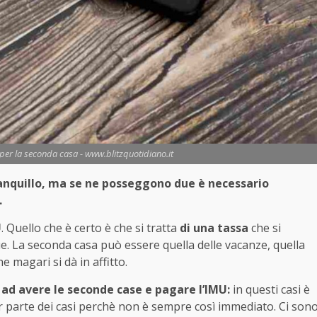
a per la seconda casa - www.blitzquotidiano.it
anquillo, ma se ne posseggono due è necessario
.
U
. Quello che è certo è che si tratta
di una tassa
che si
e. La seconda casa può essere quella delle vacanze, quella
e magari si dà in affitto.
ad avere le seconde case e pagare l’IMU:
in questi casi è
r parte dei casi perchè non è sempre così immediato. Ci son