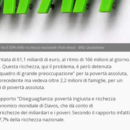
he ha il 50% della ricchezza nazionale (Foto Ansa) - Blitz Quotidiano
tata di 61,1 miliardi di euro, al ritmo di 166 milioni al giorno.
i. Questa ricchezza, qui il problema, è però detenuta
un “quadro di grande preoccupazione” per la povertà assoluta,
precedente ma vedeva oltre 2,2 milioni di famiglie, per un
i di povertà assoluta.
apporto “Diseguaglianza: povertà ingiusta e ricchezza
onomico mondiale di Davos, che dà conto di
ricchezze dei miliardari e i poveri. Secondo il rapporto infatti
 47,7% della ricchezza nazionale.