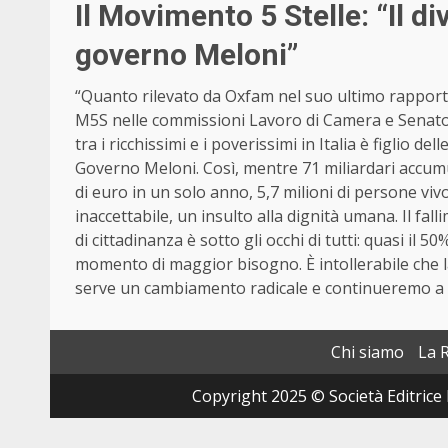
Il Movimento 5 Stelle: “Il div
governo Meloni”
“Quanto rilevato da Oxfam nel suo ultimo rapporto
M5S nelle commissioni Lavoro di Camera e Senato V
tra i ricchissimi e i poverissimi in Italia è figlio 
Governo Meloni. Così, mentre 71 miliardari accumu
di euro in un solo anno, 5,7 milioni di persone vi
inaccettabile, un insulto alla dignità umana. Il fal
di cittadinanza è sotto gli occhi di tutti: quasi il 
momento di maggior bisogno. È intollerabile che la 
serve un cambiamento radicale e continueremo a b
Chi siamo
La 
Copyright 2025 © Società Editrice 