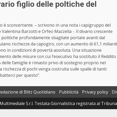
ario figlio delle poltiche del
 è sconcertante. – scrivono in una nota i capigruppo del
alentina Barzotti e Orfeo Mazzella -. Il divario crescente
delle politiche profondamente sbagliate portate avanti dal
lano ricchezze da capogiro, con un aumento di 61,1 miliard
vono in condizioni di povertà assoluta. Una situazione
limento delle misure con cui l’esecutivo ha sostituto il Reddito
50% delle famiglie è rimasto privo di sostegno proprio nel
ricchezza di pochi venga costruita sulle spalle di tanti:
atterci per questo”.
Redazione di Blitz Quotidiano
Pubblicità
Privacy policy
Di
Multimediale S.r.l. Testata Giornalistica registrata al Tribun