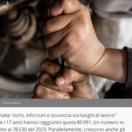
(Foto Ansa)
lia: rischi, infortuni e sicurezza sui luoghi di lavoro”
 15 e i 17 anni hanno raggiunto quota 80.991. Un numero in
ino ai 78.530 del 2023. Parallelamente, crescono anche gli