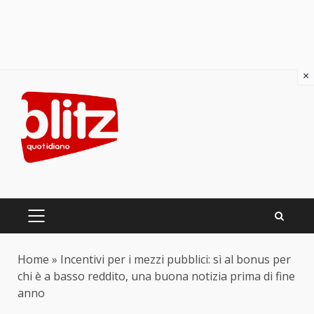
×
Skip
to
content
PRIMARY
MENU
Home
»
Incentivi per i mezzi pubblici: sì al bonus per
chi è a basso reddito, una buona notizia prima di fine
anno