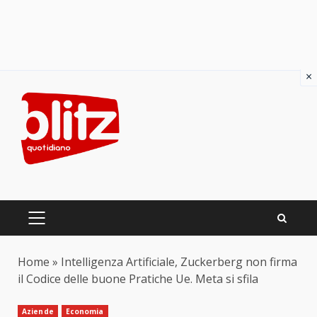
×
Skip
to
content
PRIMARY
MENU
Home
»
Intelligenza Artificiale, Zuckerberg non firma
il Codice delle buone Pratiche Ue. Meta si sfila
Aziende
Economia