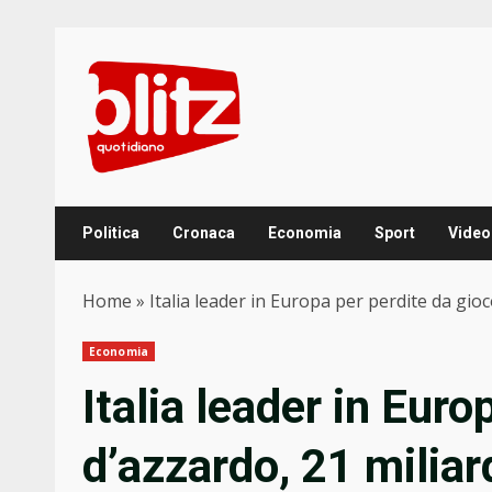
Skip
to
content
Politica
Cronaca
Economia
Sport
Video
Home
»
Italia leader in Europa per perdite da gioc
Economia
Italia leader in Euro
d’azzardo, 21 miliar