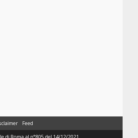
sclaimer
Feed
ale di Roma al n°805 del 14/12/2021