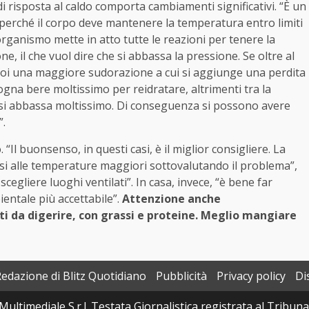
 risposta al caldo comporta cambiamenti significativi. “È un
erché il corpo deve mantenere la temperatura entro limiti
organismo mette in atto tutte le reazioni per tenere la
e, il che vuol dire che si abbassa la pressione. Se oltre al
a poi una maggiore sudorazione a cui si aggiunge una perdita
sogna bere moltissimo per reidratare, altrimenti tra la
ne si abbassa moltissimo. Di conseguenza si possono avere
”.
l buonsenso, in questi casi, è il miglior consigliere. La
si alle temperature maggiori sottovalutando il problema”,
egliere luoghi ventilati”. In casa, invece, “è bene far
entale più accettabile”.
Attenzione anche
ti da digerire, con grassi e proteine. Meglio mangiare
Redazione di Blitz Quotidiano
Pubblicità
Privacy policy
Di
Multimediale S.r.l. Testata Giornalistica registrata al Tribun