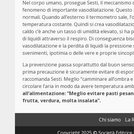
Nel corpo umano, prosegue Sesti, il meccanismo di
fenomeno di importante vasodilatazione. Questo p
normali. Quando all’esterno il termometro sale, l’
temperatura costante. Quindi si crea vasodilatazion
caldo c’è anche un tasso di umidità elevato, si h
di liquidi attraverso il respiro. Di conseguenza bi
vasodilatazione e la perdita di liquidi la pressio
svenimenti, ipotimia o delle vere e proprie sincopi
La prevenzione passa soprattutto dal buon senso. “I
prima precauzione è sicuramente evitare di espor
raccomanda Sesti. Meglio “camminare all’ombra e sc
circolare l’aria in modo da avere temperatura ambi
all’alimentazione: “Meglio evitare pasti pesan
frutta, verdura, molta insalata”.
Chi siamo
La 
Copyright 2025 © Società Editrice 