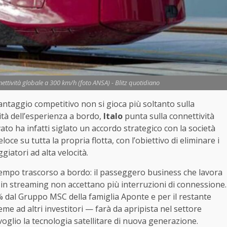
onnettività globale a 300 km/h (foto ANSA) - Blitz quotidiano
 vantaggio competitivo non si gioca più soltanto sulla
ità dell’esperienza a bordo,
Italo
punta sulla connettività
vato ha infatti siglato un accordo strategico con la società
ce su tutta la propria flotta, con l’obiettivo di eliminare i
giatori ad alta velocità.
tempo trascorso a bordo: il passeggero business che lavora
 in streaming non accettano più interruzioni di connessione.
2% dal Gruppo MSC della famiglia Aponte e per il restante
me ad altri investitori — farà da apripista nel settore
voglio la tecnologia satellitare di nuova generazione.