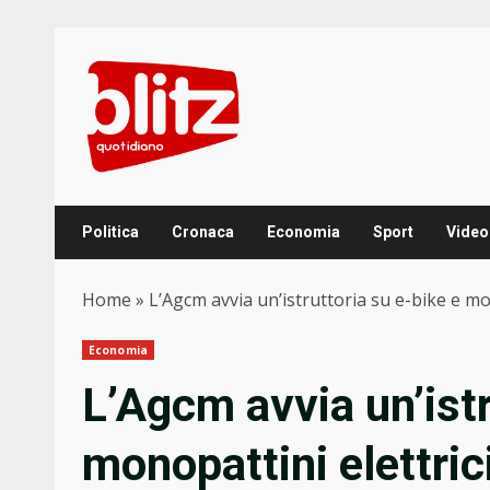
Skip
to
content
Politica
Cronaca
Economia
Sport
Video
Home
»
L’Agcm avvia un’istruttoria su e-bike e m
Economia
L’Agcm avvia un’istr
monopattini elettri