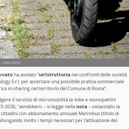
(Foto Ansa)
ercato
ha avviato “
un’istruttoria
nei confronti delle società
hnology S.r.l. per accertare una possibile pratica commerciale
trica in sharing nel territorio del Comune di Roma”.
olgere il servizio di micromobilità (e-bike e monopattini
023-2026, “avrebbero – si legge nella
nota
– ostacolato la
 ai cittadini con abbonamento annuale Metrebus (titolo di
allungando molto i tempi necessari per l’attivazione del