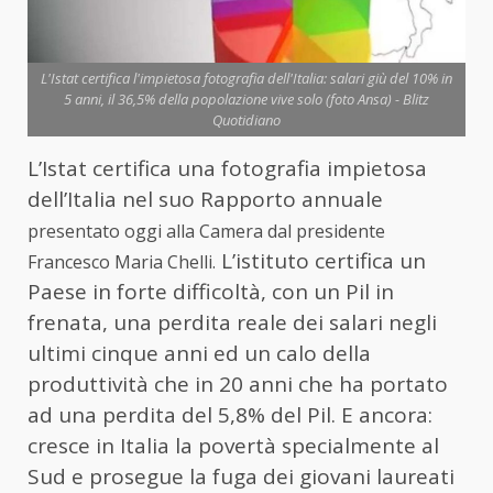
L'Istat certifica l'impietosa fotografia dell'Italia: salari giù del 10% in
5 anni, il 36,5% della popolazione vive solo (foto Ansa) - Blitz
Quotidiano
L’Istat certifica una fotografia impietosa
dell’Italia nel suo Rapporto annuale
presentato oggi alla Camera dal presidente
L’istituto certifica un
Francesco Maria Chelli.
Paese in forte difficoltà, con un Pil in
frenata, una perdita reale dei salari negli
ultimi cinque anni ed un calo della
produttività che in 20 anni che ha portato
ad una perdita del 5,8% del Pil. E ancora:
cresce in Italia la povertà specialmente al
Sud e prosegue la fuga dei giovani laureati