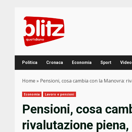
Skip
to
content
Politica
Cronaca
Economia
Sport
Video
Home
»
Pensioni, cosa cambia con la Manovra: r
Economia
Lavoro e pensioni
Pensioni, cosa camb
rivalutazione piena