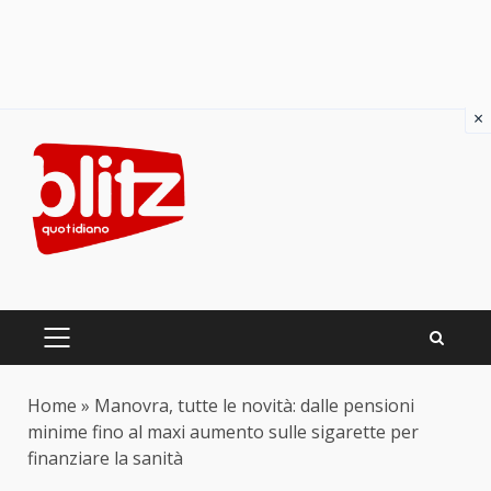
×
Skip
to
content
PRIMARY
MENU
Home
»
Manovra, tutte le novità: dalle pensioni
minime fino al maxi aumento sulle sigarette per
finanziare la sanità