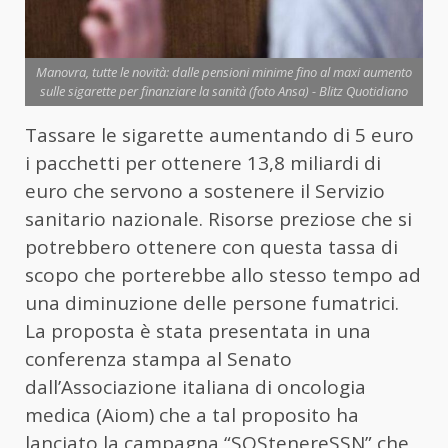
Manovra, tutte le novità: dalle pensioni minime fino al maxi aumento
sulle sigarette per finanziare la sanità (foto Ansa) - Blitz Quotidiano
Tassare le sigarette aumentando di 5 euro
i pacchetti per ottenere 13,8 miliardi di
euro che servono a sostenere il Servizio
sanitario nazionale. Risorse preziose che si
potrebbero ottenere con questa tassa di
scopo che porterebbe allo stesso tempo ad
una diminuzione delle persone fumatrici.
La proposta è stata presentata in una
conferenza stampa al Senato
dall’Associazione italiana di oncologia
medica (Aiom) che a tal proposito ha
lanciato la campagna “SOStenereSSN” che