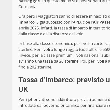
passeggeri
. In questo modo si è posizionata al t
Germania.
Ora però i viaggiatori sanno di essere minacciati d
imbarco
. È già successo con l’APD, cioè l’
Air Pass
aprile 2025, infatti, la tassa di imbarco in territ
dalla classe e dalla distanza del volo.
In base alla classe economica, per i voli a corto r
sterline. Per i voli a lungo raggio (cioè oltre le 55
Invece, per la classe premium, i voli nazionali sub
avranno una tassa da 26 sterline. Poi, per i voli a
fino a 202 sterline.
Tassa d’imbarco: previsto 
UK
Per i jet privati sono addirittura previsti aumenti 
introdotti dal Governo britannico per finanziare i s