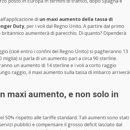
erzo posto in Europa in termini di traffico, dopo Spagna e
all’applicazione di
un maxi aumento della tassa di
enger Duty
, per i voli dal Regno Unito. A partire dal primo
orio britannico aumenterà di parecchio. Di quanto? Dipenderà
aggio (cioè entro i confini del Regno Unito) si pagheranno 13
00 miglia) si parla di un aumento pari a circa 90 sterline.
iranno un aumento di 14 sterline e i voli a corto raggio
 lungo raggio, il maxi aumento sulla tassa di imbarco arriverà
un maxi aumento, e non solo in
del 50% rispetto alle tariffe standard. Tali aumenti sono stati
ervizi pubblici e compensare il grosso deficit lasciato dal