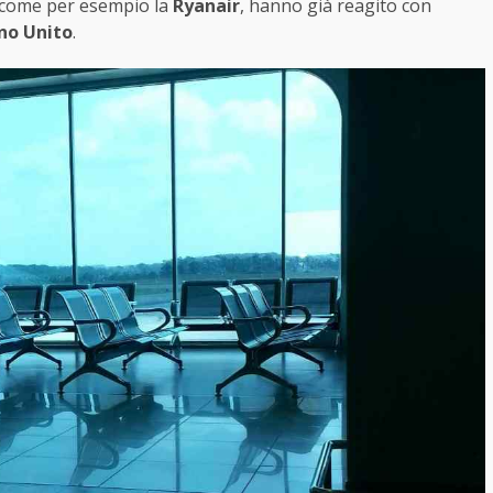
 come per esempio la
Ryanair
, hanno già reagito con
gno Unito
.