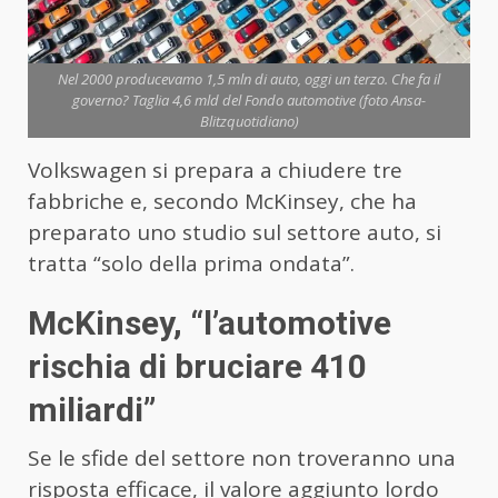
Nel 2000 producevamo 1,5 mln di auto, oggi un terzo. Che fa il
governo? Taglia 4,6 mld del Fondo automotive (foto Ansa-
Blitzquotidiano)
Volkswagen si prepara a chiudere tre
fabbriche e, secondo McKinsey, che ha
preparato uno studio sul settore auto, si
tratta “solo della prima ondata”.
McKinsey, “l’automotive
rischia di bruciare 410
miliardi”
Se le sfide del settore non troveranno una
risposta efficace, il valore aggiunto lordo